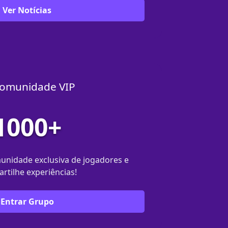
Ver Notícias
Comunidade VIP
1000+
unidade exclusiva de jogadores e
rtilhe experiências!
Entrar Grupo