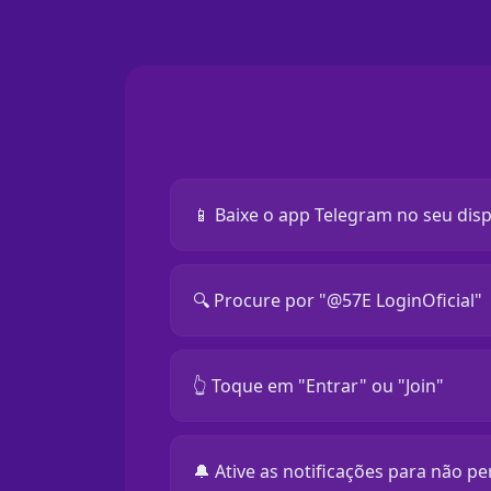
📱 Baixe o app Telegram no seu disp
🔍 Procure por "@57E LoginOficial"
👆 Toque em "Entrar" ou "Join"
🔔 Ative as notificações para não p