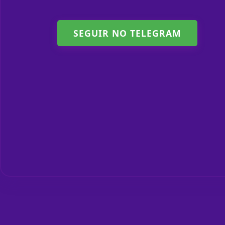
SEGUIR NO TELEGRAM