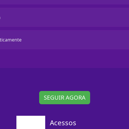
a
aticamente
SEGUIR AGORA
Acessos