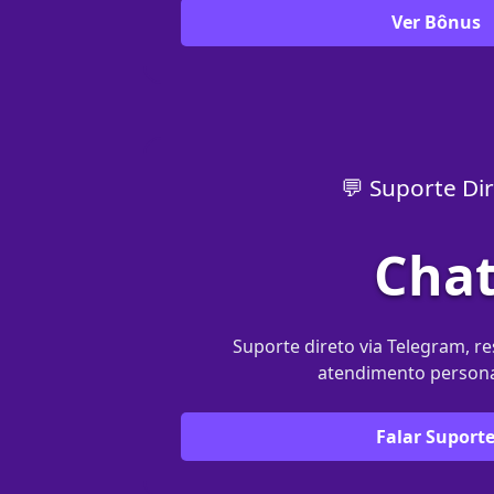
Ver Bônus
💬 Suporte Di
Cha
Suporte direto via Telegram, r
atendimento persona
Falar Suport