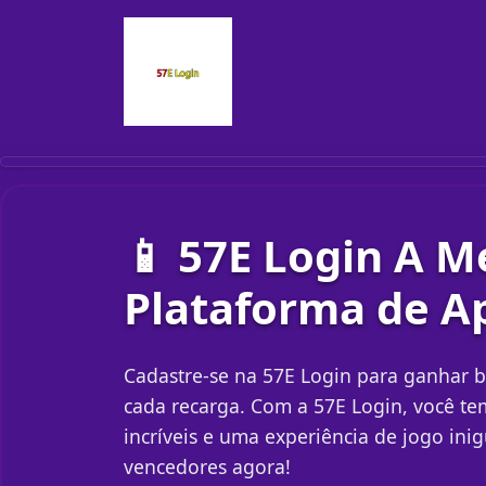
📱 57E Login A M
Plataforma de A
Cadastre-se na 57E Login para ganhar 
cada recarga. Com a 57E Login, você t
incríveis e uma experiência de jogo inig
vencedores agora!