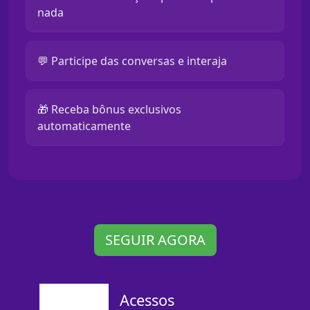
nada
💬 Participe das conversas e interaja
🎁 Receba bônus exclusivos
automaticamente
SEGUIR AGORA
Acessos