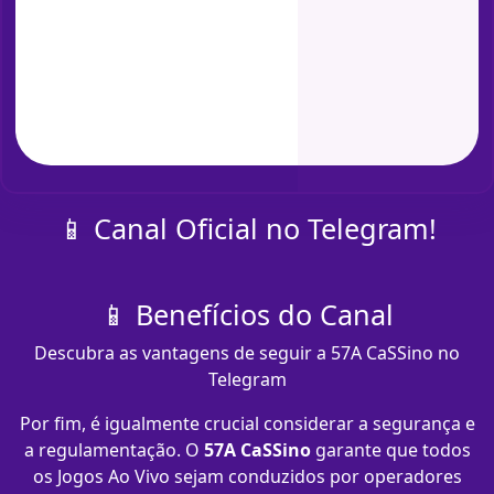
📱 Canal Oficial no Telegram!
📱 Benefícios do Canal
Descubra as vantagens de seguir a 57A CaSSino no
Telegram
Por fim, é igualmente crucial considerar a segurança e
a regulamentação. O
57A CaSSino
garante que todos
os Jogos Ao Vivo sejam conduzidos por operadores