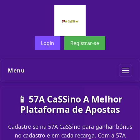
Login
Registrar-se
Menu
📱 57A CaSSino A Melhor
Plataforma de Apostas
Cadastre-se na 57A CaSSino para ganhar bônus
no cadastro e em cada recarga. Com a 57A