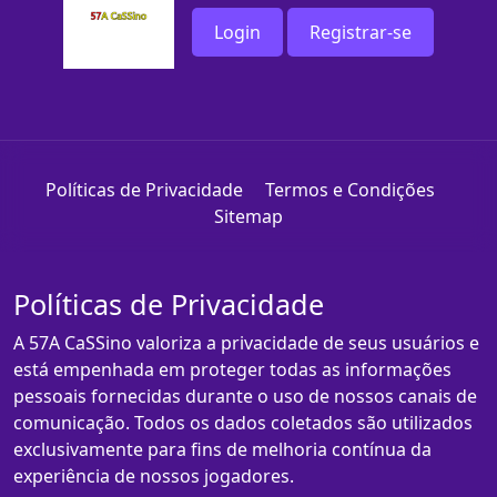
Login
Registrar-se
Políticas de Privacidade
Termos e Condições
Sitemap
Políticas de Privacidade
A 57A CaSSino valoriza a privacidade de seus usuários e
está empenhada em proteger todas as informações
pessoais fornecidas durante o uso de nossos canais de
comunicação. Todos os dados coletados são utilizados
exclusivamente para fins de melhoria contínua da
experiência de nossos jogadores.