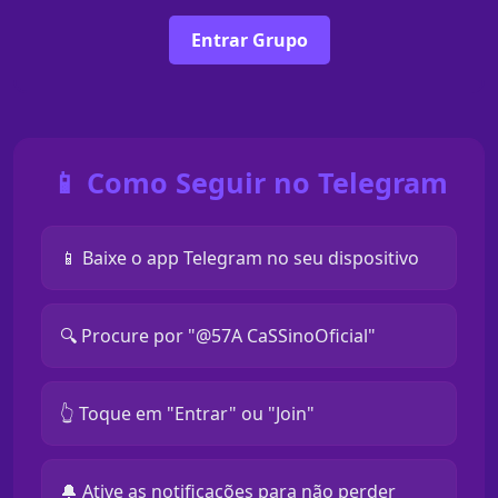
Entrar Grupo
📱 Como Seguir no Telegram
📱 Baixe o app Telegram no seu dispositivo
🔍 Procure por "@57A CaSSinoOficial"
👆 Toque em "Entrar" ou "Join"
🔔 Ative as notificações para não perder