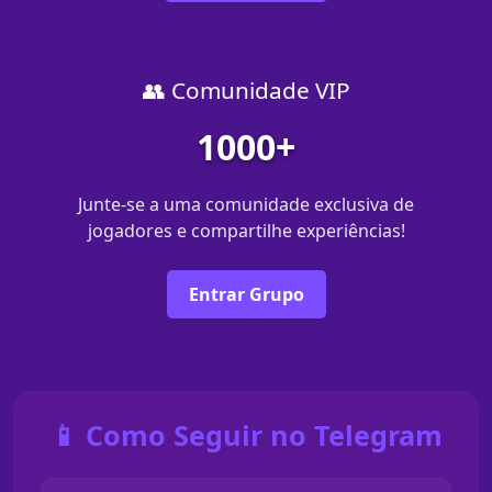
👥 Comunidade VIP
1000+
Junte-se a uma comunidade exclusiva de
jogadores e compartilhe experiências!
Entrar Grupo
📱 Como Seguir no Telegram