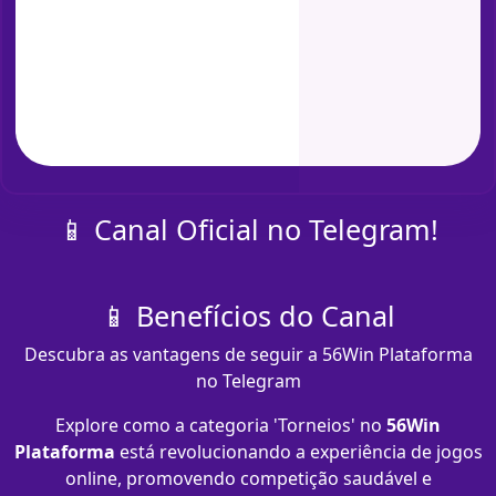
📱 Canal Oficial no Telegram!
📱 Benefícios do Canal
Descubra as vantagens de seguir a 56Win Plataforma
no Telegram
Explore como a categoria 'Torneios' no
56Win
Plataforma
está revolucionando a experiência de jogos
online, promovendo competição saudável e