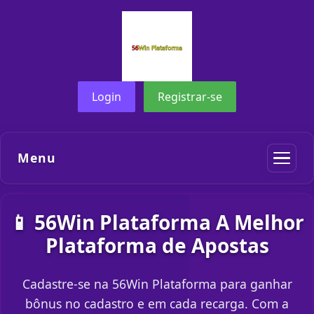
Login
Registrar-se
Menu
📱 56Win Plataforma A Melhor
Plataforma de Apostas
Cadastre-se na 56Win Plataforma para ganhar
bônus no cadastro e em cada recarga. Com a