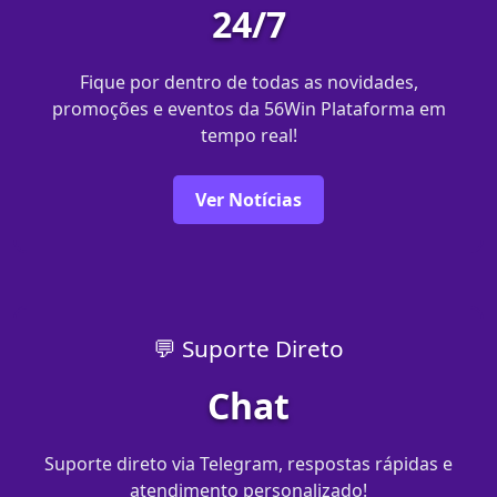
24/7
Fique por dentro de todas as novidades,
promoções e eventos da 56Win Plataforma em
tempo real!
Ver Notícias
💬 Suporte Direto
Chat
Suporte direto via Telegram, respostas rápidas e
atendimento personalizado!