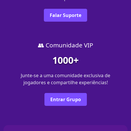
Falar Suporte
👥 Comunidade VIP
1000+
Junte-se a uma comunidade exclusiva de
jogadores e compartilhe experiências!
Entrar Grupo