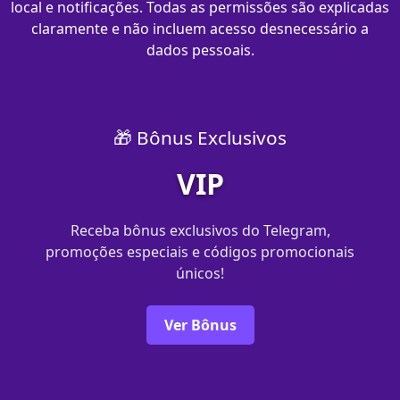
local e notificações. Todas as permissões são explicadas
claramente e não incluem acesso desnecessário a
dados pessoais.
🎁 Bônus Exclusivos
VIP
Receba bônus exclusivos do Telegram,
promoções especiais e códigos promocionais
únicos!
Ver Bônus