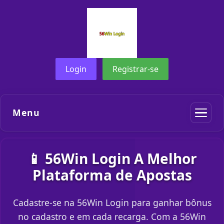
Login
Registrar-se
Menu
📱 56Win Login A Melhor
Plataforma de Apostas
Cadastre-se na 56Win Login para ganhar bônus
no cadastro e em cada recarga. Com a 56Win