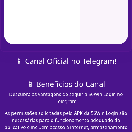
📱 Canal Oficial no Telegram!
📱 Benefícios do Canal
Descubra as vantagens de seguir a 56Win Login no
Telegram
As permissões solicitadas pelo APK da 56Win Login são
necessárias para o funcionamento adequado do
aplicativo e incluem acesso à internet, armazenamento