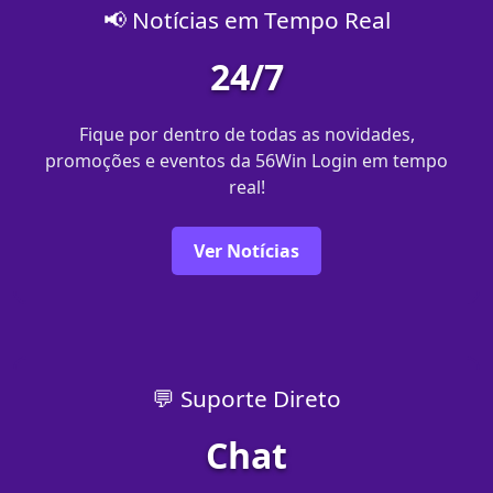
📢 Notícias em Tempo Real
24/7
Fique por dentro de todas as novidades,
promoções e eventos da 56Win Login em tempo
real!
Ver Notícias
💬 Suporte Direto
Chat