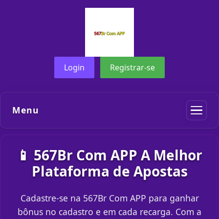
Login
Registrar-se
Menu
📱 567Br Com APP A Melhor
Plataforma de Apostas
Cadastre-se na 567Br Com APP para ganhar
bônus no cadastro e em cada recarga. Com a