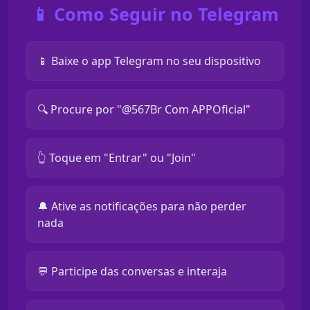
📱 Como Seguir no Telegram
📱 Baixe o app Telegram no seu dispositivo
🔍 Procure por "@567Br Com APPOficial"
👆 Toque em "Entrar" ou "Join"
🔔 Ative as notificações para não perder
nada
💬 Participe das conversas e interaja