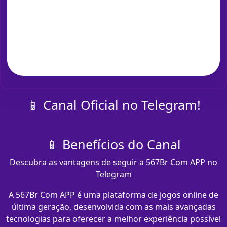
📱 Canal Oficial no Telegram!
📱 Benefícios do Canal
Descubra as vantagens de seguir a 567Br Com APP no
Telegram
A 567Br Com APP é uma plataforma de jogos online de
última geração, desenvolvida com as mais avançadas
tecnologias para oferecer a melhor experiência possível