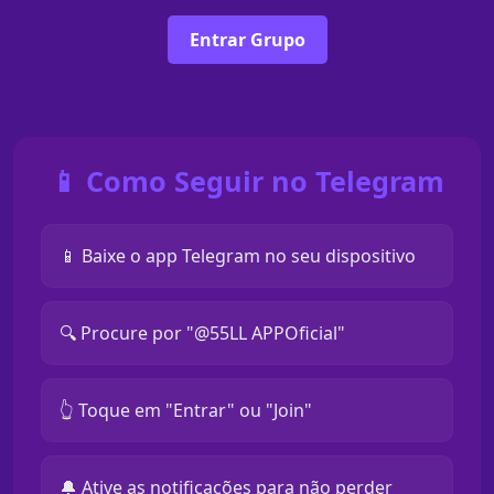
Entrar Grupo
📱 Como Seguir no Telegram
📱 Baixe o app Telegram no seu dispositivo
🔍 Procure por "@55LL APPOficial"
👆 Toque em "Entrar" ou "Join"
🔔 Ative as notificações para não perder