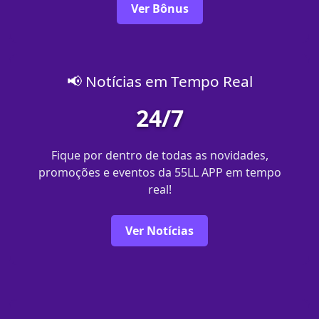
Ver Bônus
📢 Notícias em Tempo Real
24/7
Fique por dentro de todas as novidades,
promoções e eventos da 55LL APP em tempo
real!
Ver Notícias