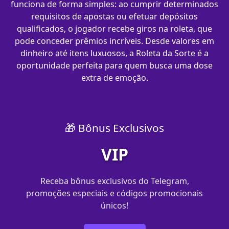
funciona de forma simples: ao cumprir determinados
requisitos de apostas ou efetuar depósitos
qualificados, o jogador recebe giros na roleta, que
pode conceder prêmios incríveis. Desde valores em
dinheiro até itens luxuosos, a Roleta da Sorte é a
oportunidade perfeita para quem busca uma dose
extra de emoção.
🎁 Bônus Exclusivos
VIP
Receba bônus exclusivos do Telegram,
promoções especiais e códigos promocionais
únicos!