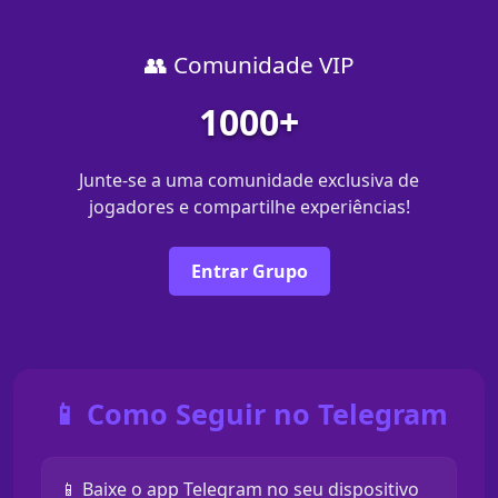
👥 Comunidade VIP
1000+
Junte-se a uma comunidade exclusiva de
jogadores e compartilhe experiências!
Entrar Grupo
📱 Como Seguir no Telegram
📱 Baixe o app Telegram no seu dispositivo