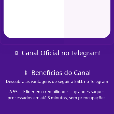
📱 Canal Oficial no Telegram!
📱 Benefícios do Canal
Descubra as vantagens de seguir a 55LL no Telegram
A 55LL é líder em credibilidade — grandes saques
processados em até 3 minutos, sem preocupações!