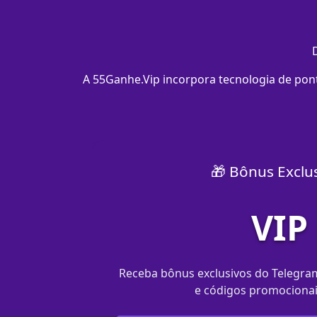
A 55Ganhe.Vip incorpora tecnologia de po
🎁 Bônus Exclu
VIP
Receba bônus exclusivos do Telegra
e códigos promocionai