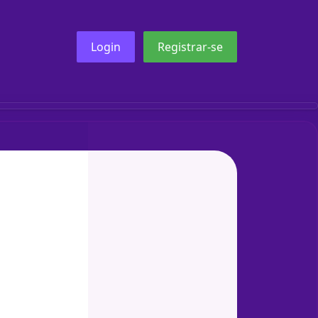
Login
Registrar-se