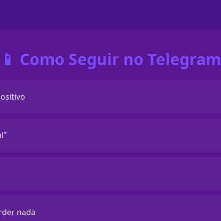
📱 Como Seguir no Telegram
ositivo
l"
erder nada