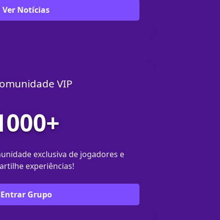
Ver Notícias
Comunidade VIP
1000+
unidade exclusiva de jogadores e
rtilhe experiências!
Entrar Grupo