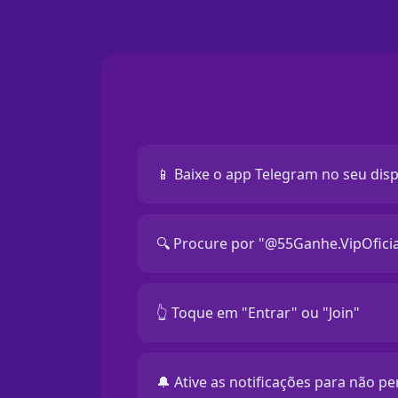
📱 Baixe o app Telegram no seu disp
🔍 Procure por "@55Ganhe.VipOficia
👆 Toque em "Entrar" ou "Join"
🔔 Ative as notificações para não p