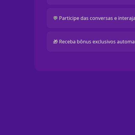
💬 Participe das conversas e interaj
🎁 Receba bônus exclusivos autom