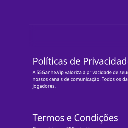
Políticas de Privacida
A 55Ganhe.Vip valoriza a privacidade de se
nossos canais de comunicação. Todos os dad
jogadores.
Termos e Condições