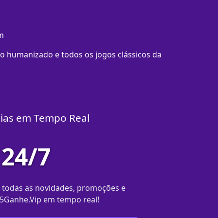
m
 humanizado e todos os jogos clássicos da
cias em Tempo Real
24/7
e todas as novidades, promoções e
55Ganhe.Vip em tempo real!