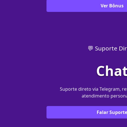
Ver Bônus
💬 Suporte Di
Cha
Suporte direto via Telegram, r
atendimento persona
Falar Suport