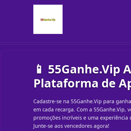
📱 55Ganhe.Vip 
Plataforma de A
Cadastre-se na 55Ganhe.Vip para ganha
em cada recarga. Com a 55Ganhe.Vip, v
promoções incríveis e uma experiência d
Junte-se aos vencedores agora!