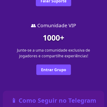
Falar Suporte
👥 Comunidade VIP
1000+
Junte-se a uma comunidade exclusiva de
jogadores e compartilhe experiências!
Entrar Grupo
📱 Como Seguir no Telegram