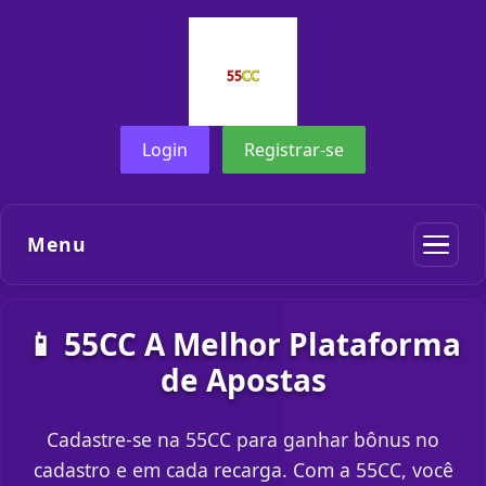
Login
Registrar-se
Menu
📱 55CC A Melhor Plataforma
de Apostas
Cadastre-se na 55CC para ganhar bônus no
cadastro e em cada recarga. Com a 55CC, você