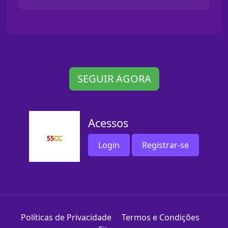
SEGUIR AGORA
Acessos
Login
Registrar-se
Políticas de Privacidade
Termos e Condições