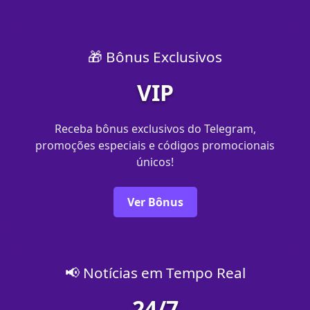
🎁 Bônus Exclusivos
VIP
Receba bônus exclusivos do Telegram,
promoções especiais e códigos promocionais
únicos!
Ver Bônus
📢 Notícias em Tempo Real
24/7