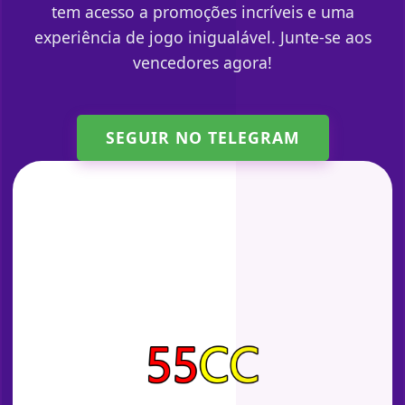
tem acesso a promoções incríveis e uma
experiência de jogo inigualável. Junte-se aos
vencedores agora!
SEGUIR NO TELEGRAM