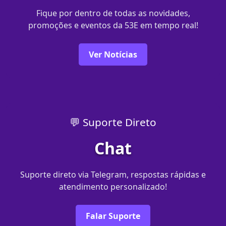
Fique por dentro de todas as novidades,
promoções e eventos da 53E em tempo real!
Ver Notícias
💬 Suporte Direto
Chat
Suporte direto via Telegram, respostas rápidas e
atendimento personalizado!
Falar Suporte