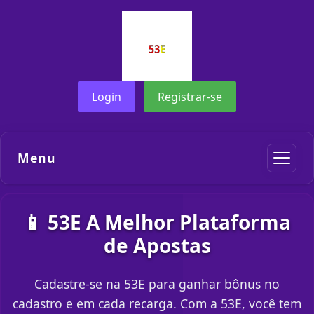
Login
Registrar-se
Menu
📱 53E A Melhor Plataforma
de Apostas
Cadastre-se na 53E para ganhar bônus no
cadastro e em cada recarga. Com a 53E, você tem