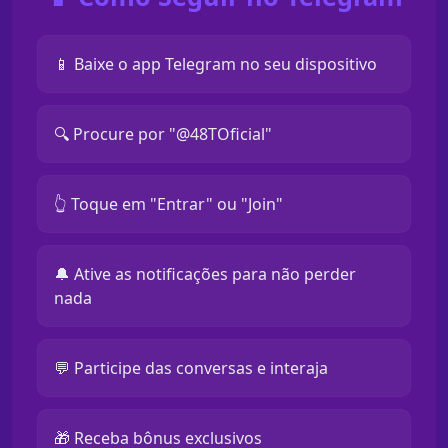
📱 Baixe o app Telegram no seu dispositivo
🔍 Procure por "@48TOficial"
👆 Toque em "Entrar" ou "Join"
🔔 Ative as notificações para não perder
nada
💬 Participe das conversas e interaja
🎁 Receba bônus exclusivos