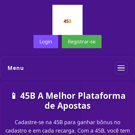
Login
Registrar-se
Menu
📱 45B A Melhor Plataforma
de Apostas
Cadastre-se na 45B para ganhar bônus no
cadastro e em cada recarga. Com a 45B, você tem