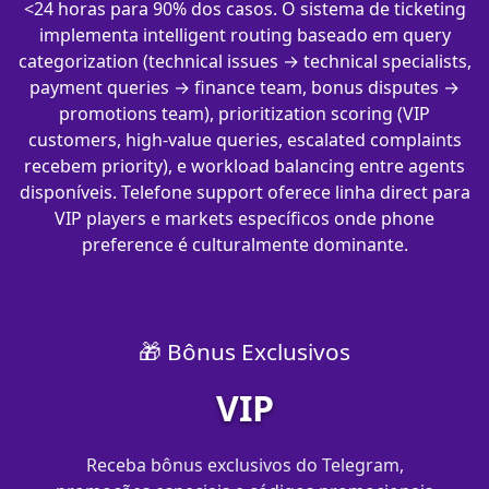
<24 horas para 90% dos casos. O sistema de ticketing
implementa intelligent routing baseado em query
categorization (technical issues → technical specialists,
payment queries → finance team, bonus disputes →
promotions team), prioritization scoring (VIP
customers, high-value queries, escalated complaints
recebem priority), e workload balancing entre agents
disponíveis. Telefone support oferece linha direct para
VIP players e markets específicos onde phone
preference é culturalmente dominante.
🎁 Bônus Exclusivos
VIP
Receba bônus exclusivos do Telegram,