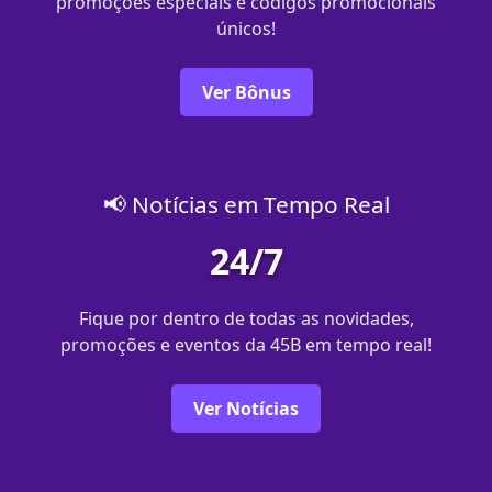
promoções especiais e códigos promocionais
únicos!
Ver Bônus
📢 Notícias em Tempo Real
24/7
Fique por dentro de todas as novidades,
promoções e eventos da 45B em tempo real!
Ver Notícias