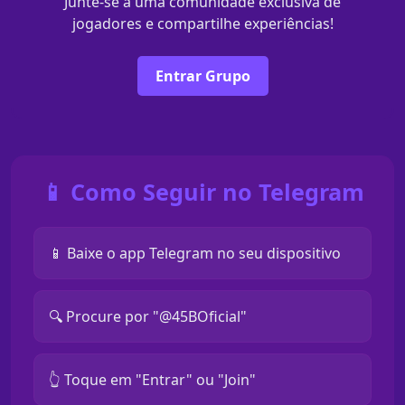
Junte-se a uma comunidade exclusiva de
jogadores e compartilhe experiências!
Entrar Grupo
📱 Como Seguir no Telegram
📱 Baixe o app Telegram no seu dispositivo
🔍 Procure por "@45BOficial"
👆 Toque em "Entrar" ou "Join"