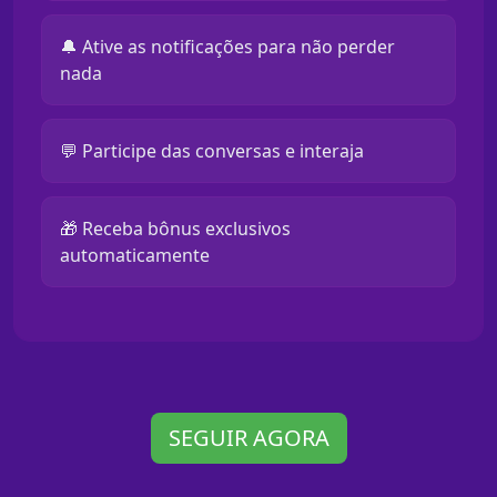
🔔 Ative as notificações para não perder
nada
💬 Participe das conversas e interaja
🎁 Receba bônus exclusivos
automaticamente
SEGUIR AGORA