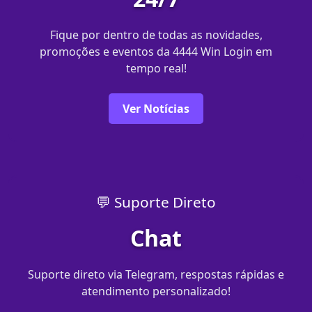
Fique por dentro de todas as novidades,
promoções e eventos da 4444 Win Login em
tempo real!
Ver Notícias
💬 Suporte Direto
Chat
Suporte direto via Telegram, respostas rápidas e
atendimento personalizado!