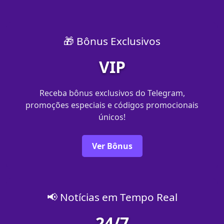
🎁 Bônus Exclusivos
VIP
Receba bônus exclusivos do Telegram,
promoções especiais e códigos promocionais
únicos!
Ver Bônus
📢 Notícias em Tempo Real
24/7