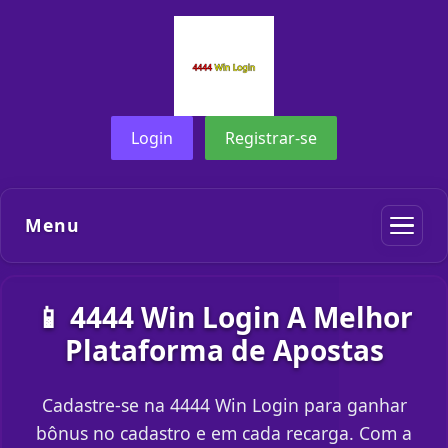
Login
Registrar-se
Menu
📱 4444 Win Login A Melhor
Plataforma de Apostas
Cadastre-se na 4444 Win Login para ganhar
bônus no cadastro e em cada recarga. Com a