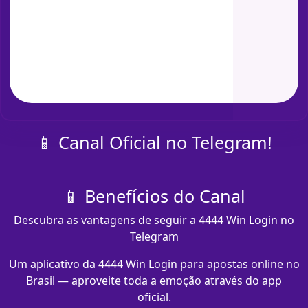
📱 Canal Oficial no Telegram!
📱 Benefícios do Canal
Descubra as vantagens de seguir a 4444 Win Login no
Telegram
Um aplicativo da 4444 Win Login para apostas online no
Brasil — aproveite toda a emoção através do app
oficial.