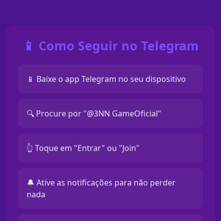
📱 Como Seguir no Telegram
📱 Baixe o app Telegram no seu dispositivo
🔍 Procure por "@3NN GameOficial"
👆 Toque em "Entrar" ou "Join"
🔔 Ative as notificações para não perder
nada