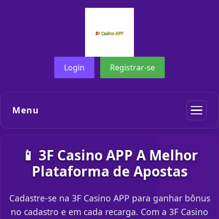
Login
Registrar-se
Menu
📱 3F Casino APP A Melhor
Plataforma de Apostas
Cadastre-se na 3F Casino APP para ganhar bônus
no cadastro e em cada recarga. Com a 3F Casino