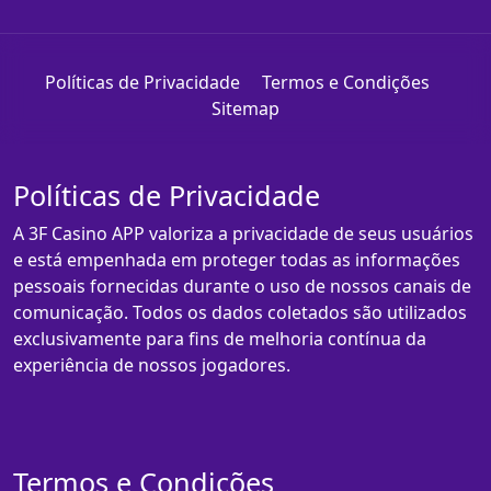
Políticas de Privacidade
Termos e Condições
Sitemap
Políticas de Privacidade
A 3F Casino APP valoriza a privacidade de seus usuários
e está empenhada em proteger todas as informações
pessoais fornecidas durante o uso de nossos canais de
comunicação. Todos os dados coletados são utilizados
exclusivamente para fins de melhoria contínua da
experiência de nossos jogadores.
Termos e Condições