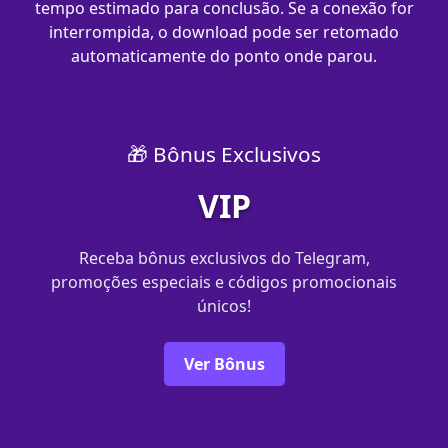
tempo estimado para conclusão. Se a conexão for
interrompida, o download pode ser retomado
automaticamente do ponto onde parou.
🎁 Bônus Exclusivos
VIP
Receba bônus exclusivos do Telegram,
promoções especiais e códigos promocionais
únicos!
Ver Bônus