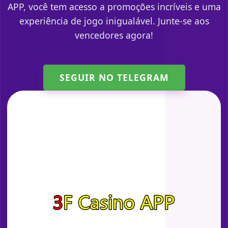
APP, você tem acesso a promoções incríveis e uma
experiência de jogo inigualável. Junte-se aos
vencedores agora!
SEGUIR NO TELEGRAM