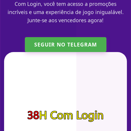
Com Login, você tem acesso a promoções
incríveis e uma experiência de jogo inigualável.
Junte-se aos vencedores agora!
SEGUIR NO TELEGRAM