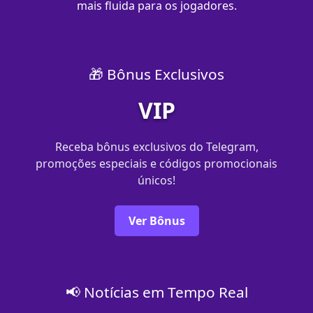
mais fluida para os jogadores.
🎁 Bônus Exclusivos
VIP
Receba bônus exclusivos do Telegram,
promoções especiais e códigos promocionais
únicos!
Ver Bônus
📢 Notícias em Tempo Real