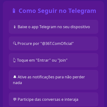
📱 Como Seguir no Telegram
📱 Baixe o app Telegram no seu dispositivo
🔍 Procure por "@36T.ComOficial"
👆 Toque em "Entrar" ou "Join"
🔔 Ative as notificações para não perder
nada
💬 Participe das conversas e interaja