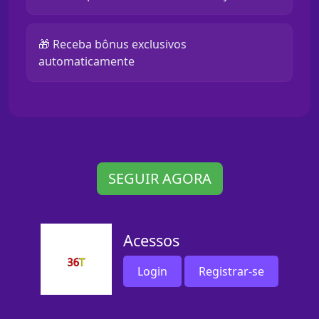
🎁 Receba bônus exclusivos
automaticamente
SEGUIR AGORA
Acessos
Login
Registrar-se