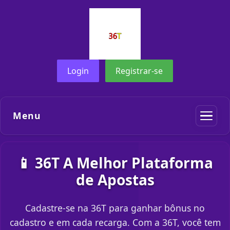
Login
Registrar-se
Menu
📱 36T A Melhor Plataforma
de Apostas
Cadastre-se na 36T para ganhar bônus no
cadastro e em cada recarga. Com a 36T, você tem