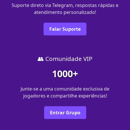
Suporte direto via Telegram, respostas rápidas e
atendimento personalizado!
Falar Suporte
👥 Comunidade VIP
1000+
Junte-se a uma comunidade exclusiva de
jogadores e compartilhe experiências!
Entrar Grupo