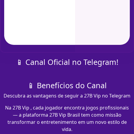
📱 Canal Oficial no Telegram!
📱 Benefícios do Canal
Descubra as vantagens de seguir a 27B Vip no Telegram
Na 27B Vip , cada jogador encontra jogos profissionais
— a plataforma 27B Vip Brasil tem como missão
transformar o entretenimento em um novo estilo de
vida.