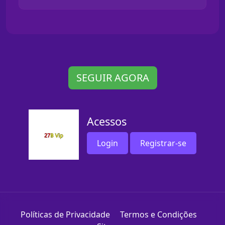
SEGUIR AGORA
Acessos
Login
Registrar-se
Políticas de Privacidade
Termos e Condições