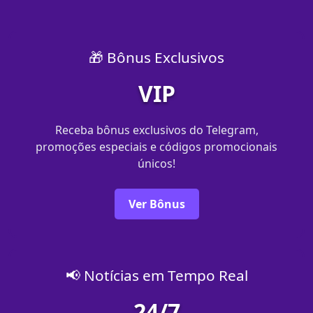
🎁 Bônus Exclusivos
VIP
Receba bônus exclusivos do Telegram,
promoções especiais e códigos promocionais
únicos!
Ver Bônus
📢 Notícias em Tempo Real
24/7