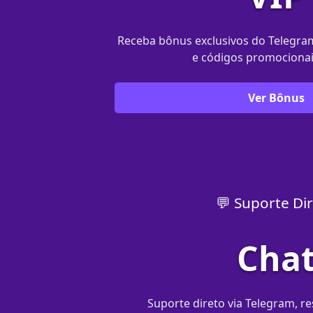
Receba bônus exclusivos do Telegra
e códigos promocionai
Ver Bônus
💬 Suporte Di
Cha
Suporte direto via Telegram, r