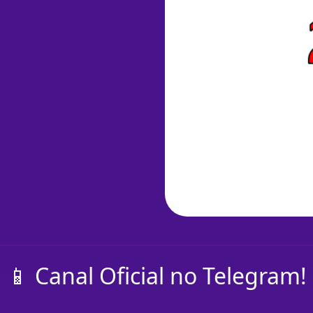
📱 Canal Oficial no Telegram!