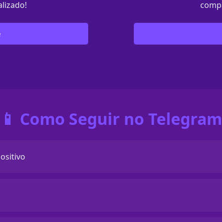
lizado!
compa
e
📱 Como Seguir no Telegram
ositivo