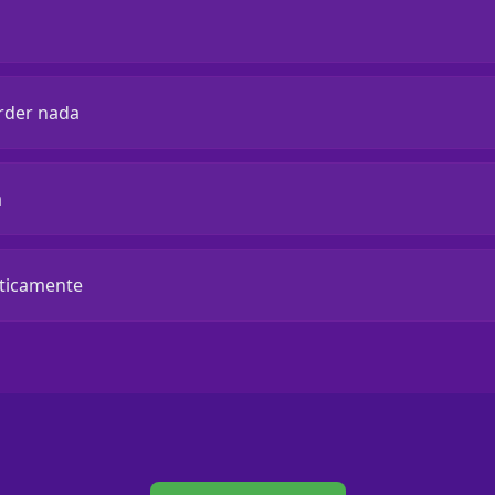
erder nada
a
aticamente