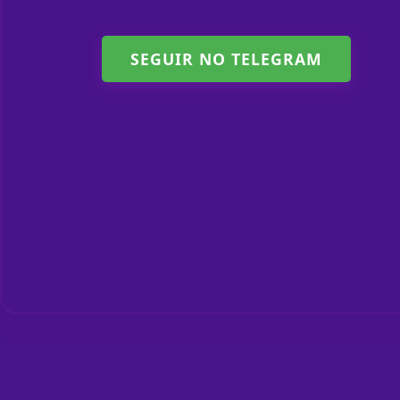
SEGUIR NO TELEGRAM