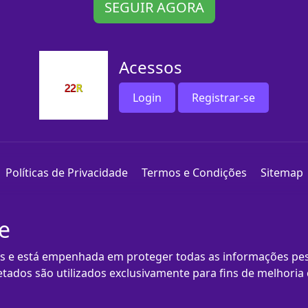
SEGUIR AGORA
Acessos
Login
Registrar-se
Políticas de Privacidade
Termos e Condições
Sitemap
de
ios e está empenhada em proteger todas as informações pe
tados são utilizados exclusivamente para fins de melhoria