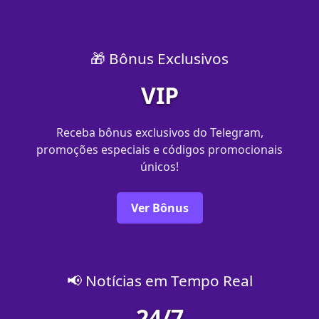
🎁 Bônus Exclusivos
VIP
Receba bônus exclusivos do Telegram,
promoções especiais e códigos promocionais
únicos!
Ver Bônus
📢 Notícias em Tempo Real
24/7