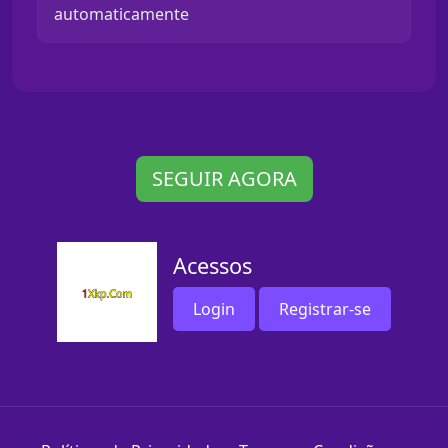
automaticamente
SEGUIR AGORA
Acessos
Login
Registrar-se