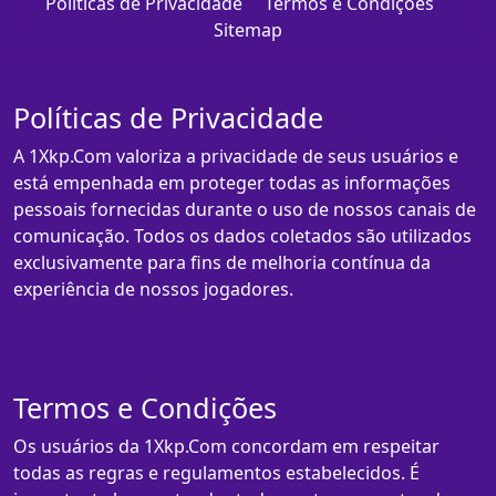
Políticas de Privacidade
Termos e Condições
Sitemap
Políticas de Privacidade
A 1Xkp.Com valoriza a privacidade de seus usuários e
está empenhada em proteger todas as informações
pessoais fornecidas durante o uso de nossos canais de
comunicação. Todos os dados coletados são utilizados
exclusivamente para fins de melhoria contínua da
experiência de nossos jogadores.
Termos e Condições
Os usuários da 1Xkp.Com concordam em respeitar
todas as regras e regulamentos estabelecidos. É