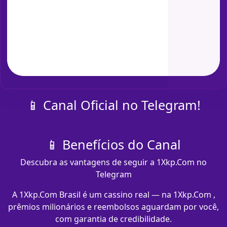
📱 Canal Oficial no Telegram!
📱 Benefícios do Canal
Descubra as vantagens de seguir a 1Xkp.Com no
Telegram
A 1Xkp.Com Brasil é um cassino real — na 1Xkp.Com ,
prêmios milionários e reembolsos aguardam por você,
com garantia de credibilidade.