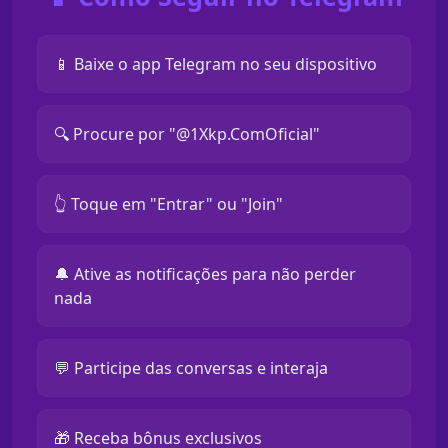
📱 Baixe o app Telegram no seu dispositivo
🔍 Procure por "@1Xkp.ComOficial"
👆 Toque em "Entrar" ou "Join"
🔔 Ative as notificações para não perder
nada
💬 Participe das conversas e interaja
🎁 Receba bônus exclusivos