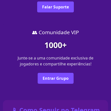
Falar Suporte
👥 Comunidade VIP
1000+
Junte-se a uma comunidade exclusiva de
jogadores e compartilhe experiências!
Entrar Grupo
📱 Como Seguir no Telegram