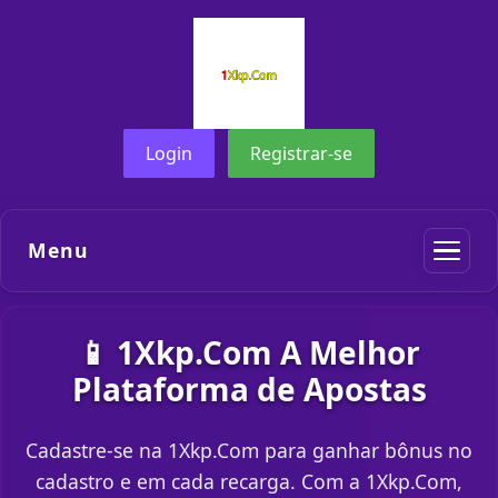
Login
Registrar-se
Menu
📱 1Xkp.Com A Melhor
Plataforma de Apostas
Cadastre-se na 1Xkp.Com para ganhar bônus no
cadastro e em cada recarga. Com a 1Xkp.Com,