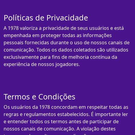
Políticas de Privacidade
A 1978 valoriza a privacidade de seus usuários e está
empenhada em proteger todas as informações
pessoais fornecidas durante o uso de nossos canais de
comunicação. Todos os dados coletados são utilizados
exclusivamente para fins de melhoria contínua da
experiência de nossos jogadores.
Termos e Condições
Os usuários da 1978 concordam em respeitar todas as
regras e regulamentos estabelecidos. É importante ler
e entender todos os termos antes de participar de
nossos canais de comunicação. A violação destes