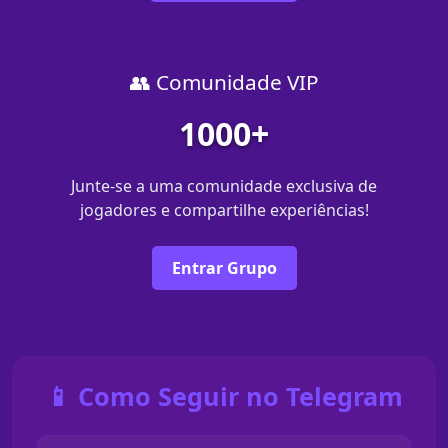
👥 Comunidade VIP
1000+
Junte-se a uma comunidade exclusiva de
jogadores e compartilhe experiências!
Entrar Grupo
📱 Como Seguir no Telegram