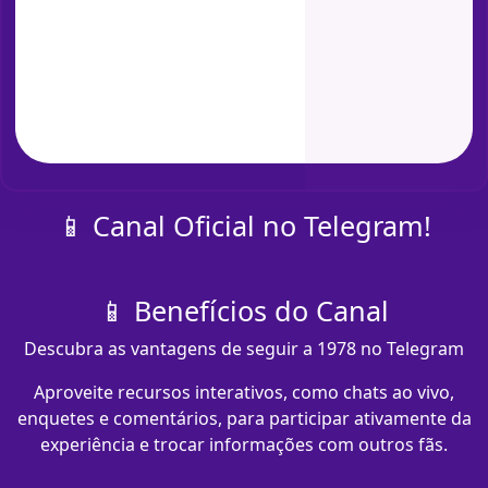
📱 Canal Oficial no Telegram!
📱 Benefícios do Canal
Descubra as vantagens de seguir a 1978 no Telegram
Aproveite recursos interativos, como chats ao vivo,
enquetes e comentários, para participar ativamente da
experiência e trocar informações com outros fãs.