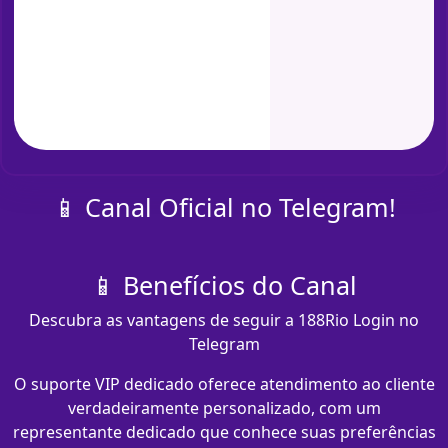
📱 Canal Oficial no Telegram!
📱 Benefícios do Canal
Descubra as vantagens de seguir a 188Rio Login no
Telegram
O suporte VIP dedicado oferece atendimento ao cliente
verdadeiramente personalizado, com um
representante dedicado que conhece suas preferências