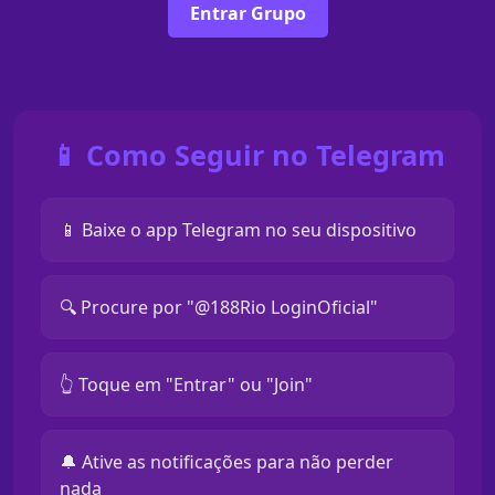
Entrar Grupo
📱 Como Seguir no Telegram
📱 Baixe o app Telegram no seu dispositivo
🔍 Procure por "@188Rio LoginOficial"
👆 Toque em "Entrar" ou "Join"
🔔 Ative as notificações para não perder
nada