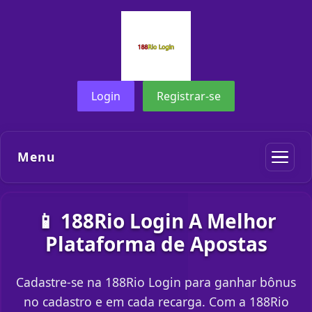
Login
Registrar-se
Menu
📱 188Rio Login A Melhor
Plataforma de Apostas
Cadastre-se na 188Rio Login para ganhar bônus
no cadastro e em cada recarga. Com a 188Rio