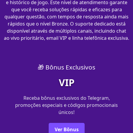
e histórico de jogo. Este nível de atendimento garante
que você receba soluções rápidas e eficazes para
qualquer questão, com tempos de resposta ainda mais
rápidos que o nível Bronze. O suporte dedicado está
disponível através de múltiplos canais, incluindo chat
ao vivo prioritário, email VIP e linha telefônica exclusiva.
🎁 Bônus Exclusivos
VIP
Receba bônus exclusivos do Telegram,
promoções especiais e códigos promocionais
únicos!
Ver Bônus