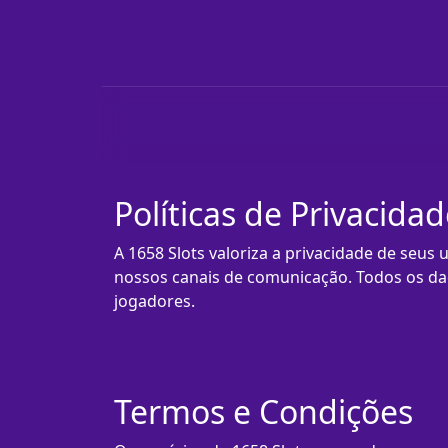
Políticas de Privacida
A 1658 Slots valoriza a privacidade de seu
nossos canais de comunicação. Todos os dad
jogadores.
Termos e Condições