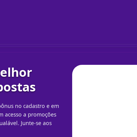
Melhor
postas
bônus no cadastro e em
em acesso a promoções
ualável. Junte-se aos