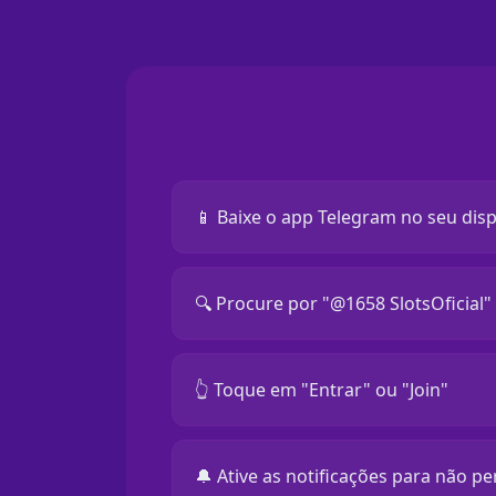
📱 Baixe o app Telegram no seu disp
🔍 Procure por "@1658 SlotsOficial"
👆 Toque em "Entrar" ou "Join"
🔔 Ative as notificações para não p