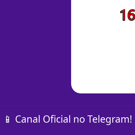
📱 Canal Oficial no Telegram!