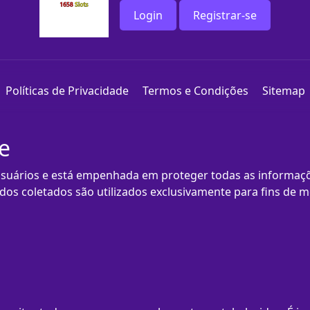
Login
Registrar-se
Políticas de Privacidade
Termos e Condições
Sitemap
de
s usuários e está empenhada em proteger todas as informaç
os coletados são utilizados exclusivamente para fins de m