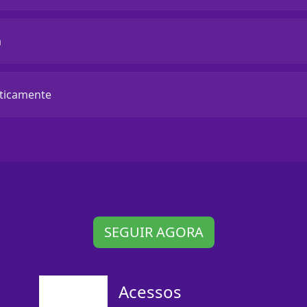
a
aticamente
SEGUIR AGORA
Acessos