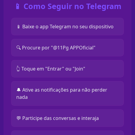
📱 Como Seguir no Telegram
📱 Baixe o app Telegram no seu dispositivo
🔍 Procure por "@11Pg APPOficial"
👆 Toque em "Entrar" ou "Join"
🔔 Ative as notificações para não perder
nada
💬 Participe das conversas e interaja