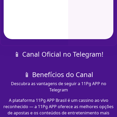
📱 Canal Oficial no Telegram!
📱 Benefícios do Canal
Descubra as vantagens de seguir a 11Pg APP no
Telegram
A plataforma 11Pg APP Brasil é um cassino ao vivo
reconhecido — a 11Pg APP oferece as melhores opções
de apostas e os conteúdos de entretenimento mais