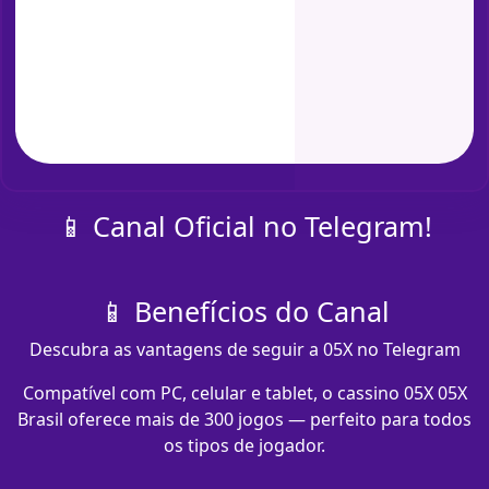
📱 Canal Oficial no Telegram!
📱 Benefícios do Canal
Descubra as vantagens de seguir a 05X no Telegram
Compatível com PC, celular e tablet, o cassino 05X 05X
Brasil oferece mais de 300 jogos — perfeito para todos
os tipos de jogador.