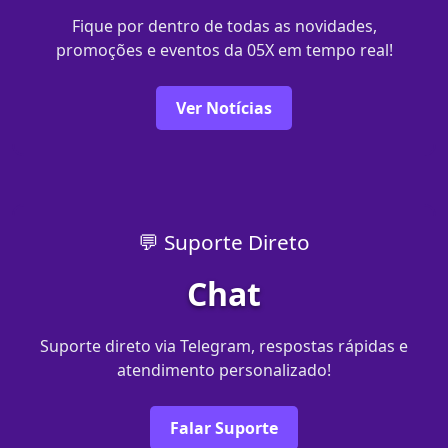
Fique por dentro de todas as novidades,
promoções e eventos da 05X em tempo real!
Ver Notícias
💬 Suporte Direto
Chat
Suporte direto via Telegram, respostas rápidas e
atendimento personalizado!
Falar Suporte