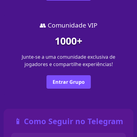
👥 Comunidade VIP
1000+
Junte-se a uma comunidade exclusiva de
jogadores e compartilhe experiências!
Entrar Grupo
📱 Como Seguir no Telegram