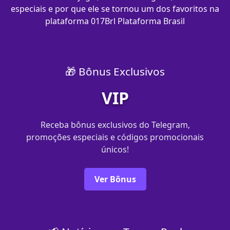
especiais e por que ele se tornou um dos favoritos na
plataforma 017Brl Plataforma Brasil
🎁 Bônus Exclusivos
VIP
Receba bônus exclusivos do Telegram,
promoções especiais e códigos promocionais
únicos!
Ver Bônus