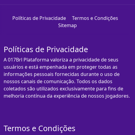
Políticas de Privacidade
Termos e Condições
Sitemap
Políticas de Privacidade
A 017Brl Plataforma valoriza a privacidade de seus
usuários e está empenhada em proteger todas as
informações pessoais fornecidas durante o uso de
nossos canais de comunicação. Todos os dados
coletados são utilizados exclusivamente para fins de
melhoria contínua da experiência de nossos jogadores.
Termos e Condições