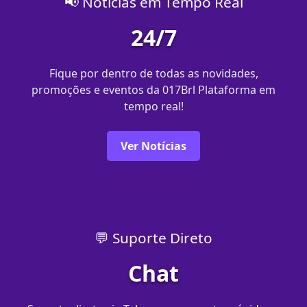
📢 Notícias em Tempo Real
24/7
Fique por dentro de todas as novidades,
promoções e eventos da 017Brl Plataforma em
tempo real!
Ver Notícias
💬 Suporte Direto
Chat