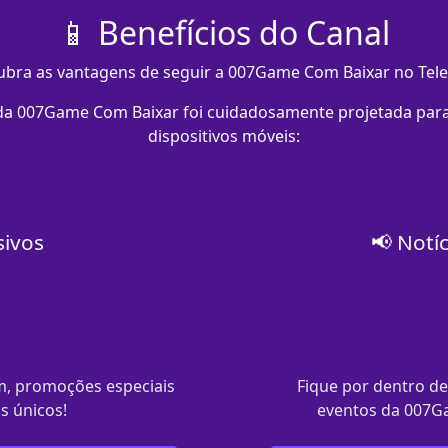
📱 Benefícios do Canal
ubra as vantagens de seguir a 007Game Com Baixar no Tel
e da 007Game Com Baixar foi cuidadosamente projetada para
dispositivos móveis:
sivos
📢 Notí
m, promoções especiais
Fique por dentro d
s únicos!
eventos da 007G