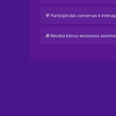
💬 Participe das conversas e interaj
🎁 Receba bônus exclusivos autom