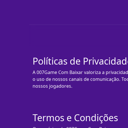
Políticas de Privacida
A 007Game Com Baixar valoriza a privacida
o uso de nossos canais de comunicação. Tod
nossos jogadores.
Termos e Condições