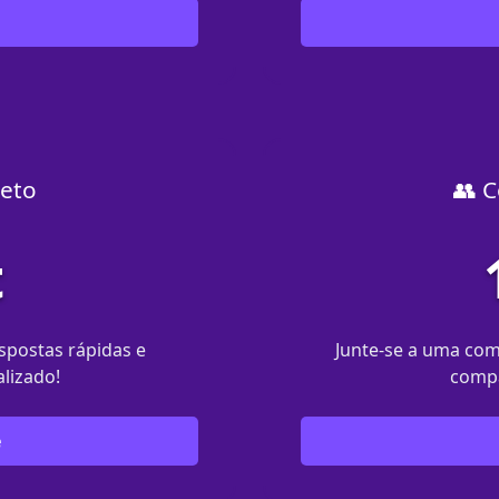
reto
👥 
t
espostas rápidas e
Junte-se a uma com
lizado!
compa
e