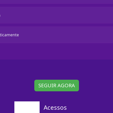
a
aticamente
SEGUIR AGORA
Acessos