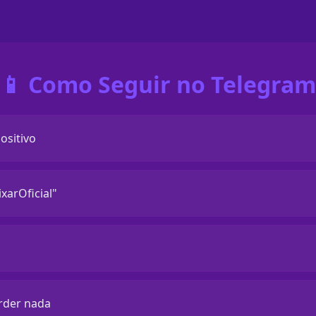
📱 Como Seguir no Telegram
ositivo
arOficial"
erder nada