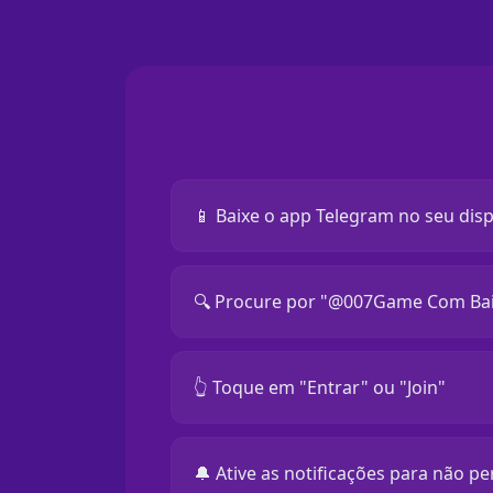
📱 Baixe o app Telegram no seu disp
🔍 Procure por "@007Game Com Baix
👆 Toque em "Entrar" ou "Join"
🔔 Ative as notificações para não p