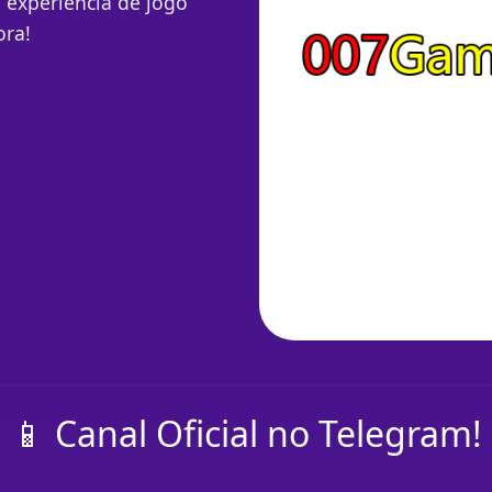
 experiência de jogo
ora!
📱 Canal Oficial no Telegram!