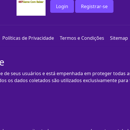
Login
Registrar-se
Políticas de Privacidade
Termos e Condições
Sitemap
de
de de seus usuários e está empenhada em proteger todas a
os os dados coletados são utilizados exclusivamente para 